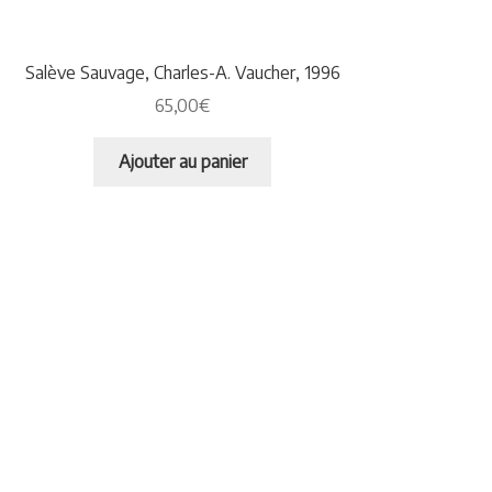
Plaquettes et publicités
MANIFESTATIONS
Salève Sauvage, Charles-A. Vaucher, 1996
65,00
€
Nos prochaines manifestations
Ajouter au panier
Rendez-nous visite