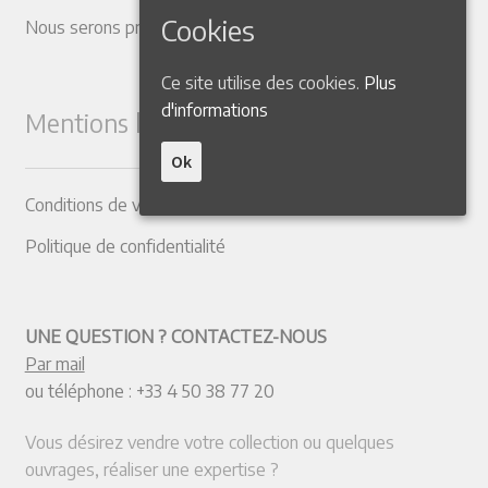
Cookies
Nous serons présents dans les Salons suivants
Ce site utilise des cookies.
Plus
d'informations
Mentions légales
Ok
Conditions de vente
Politique de confidentialité
UNE QUESTION ? CONTACTEZ-NOUS
Par mail
ou téléphone :
+33 4 50 38 77 20
Vous désirez vendre votre collection ou quelques
ouvrages, réaliser une expertise ?