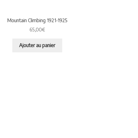
Plaquettes et publicités
MANIFESTATIONS
Mountain Climbing 1921-1925
65,00
€
Nos prochaines manifestations
Ajouter au panier
Rendez-nous visite