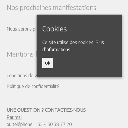
Nos prochaines manifestations
Cookies
Nous serons présents dans les Salons suivants
Ce site utilise des cookies.
Plus
d'informations
Mentions légales
Ok
Conditions de vente
Politique de confidentialité
UNE QUESTION ? CONTACTEZ-NOUS
Par mail
ou téléphone :
+33 4 50 38 77 20