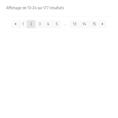
Affichage de 13–24 sur 177 résultats
Himalayisme
Nature Pêche Chasse
1
2
3
4
5
…
13
14
15
Régionalisme
Peintures
Les Pyrénées
VIEUX PAPIERS
Carte postale
Gravure