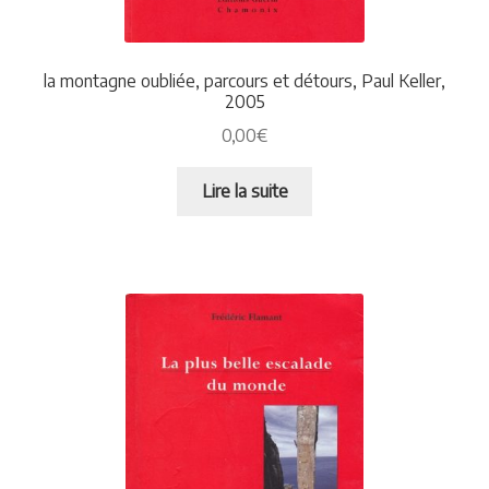
Plaquettes et publicités
la montagne oubliée, parcours et détours, Paul Keller,
MANIFESTATIONS
2005
0,00
€
Nos prochaines manifestations
Lire la suite
Rendez-nous visite