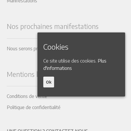
Manifestations
Nos prochaines manifestations
Cookies
Nous serons présents dans les Salons suivants
Ce site utilise des cookies.
Plus
d'informations
Mentions légales
Ok
Conditions de vente
Politique de confidentialité