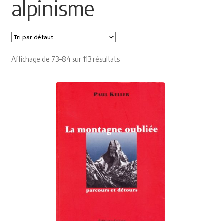
alpinisme
Himalayisme
Nature Pêche Chasse
Affichage de 73–84 sur 113 résultats
Régionalisme
Peintures
Les Pyrénées
VIEUX PAPIERS
Carte postale
Gravure