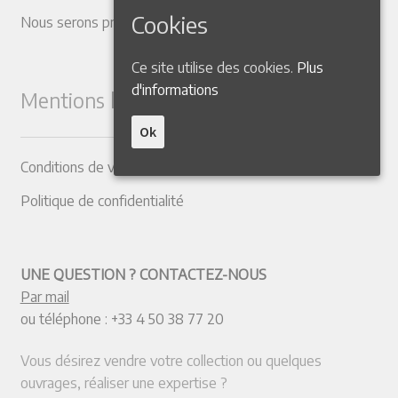
Cookies
Nous serons présents dans les Salons suivants
Ce site utilise des cookies.
Plus
d'informations
Mentions légales
Ok
Conditions de vente
Politique de confidentialité
UNE QUESTION ? CONTACTEZ-NOUS
Par mail
ou téléphone :
+33 4 50 38 77 20
Vous désirez vendre votre collection ou quelques
ouvrages, réaliser une expertise ?