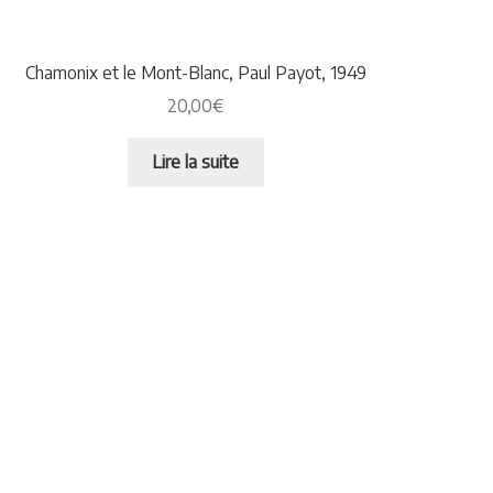
Plaquettes et publicités
MANIFESTATIONS
Chamonix et le Mont-Blanc, Paul Payot, 1949
20,00
€
Nos prochaines manifestations
Lire la suite
Rendez-nous visite