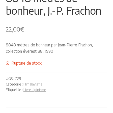
bonheur, J.-P. Frachon
Himalayisme
Nature Pêche Chasse
22,00
€
Régionalisme
8848 mètres de bonheur par Jean-Pierre Frachon,
Peintures
collection éverest 88, 1990
Les Pyrénées
Rupture de stock
VIEUX PAPIERS
UGS :
729
Catégorie :
Himalayisme
Carte postale
Étiquette :
Livre alpinisme
Gravure