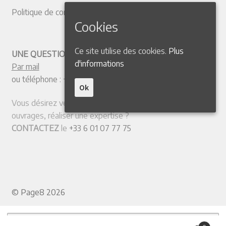
Politique de confidentialité
Cookies
Ce site utilise des cookies.
Plus
UNE QUESTION ? CONTACTEZ-NOUS
d'informations
Par mail
ou téléphone :
+33 4 50 38 77 20
Ok
Vous désirez vendre votre collection ou quelques
ouvrages, réaliser une expertise ?
CONTACTEZ
le
+33 6 01 07 77 75
© Page8 2026
Recherche pour :