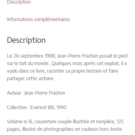
Plaquettes et publicités
Description
MANIFESTATIONS
Informations complémentaires
Nos prochaines manifestations
Description
Rendez-nous visite
Le 26 septembre 1988, Jean-Pierre Frachon posait le pied
sur le toit du monde…Quelques mois après cet exploit, il a
voulu dans ce livre, raconter sa propre histoire et faire
partager cette victoire.
Auteur : Jean-Pierre Frachon
Collection : Everest 88, 1990
Volume in-8, couverture souple illustrée et rempliée, 125
pages, illustré de photographies en couleurs hors-texte