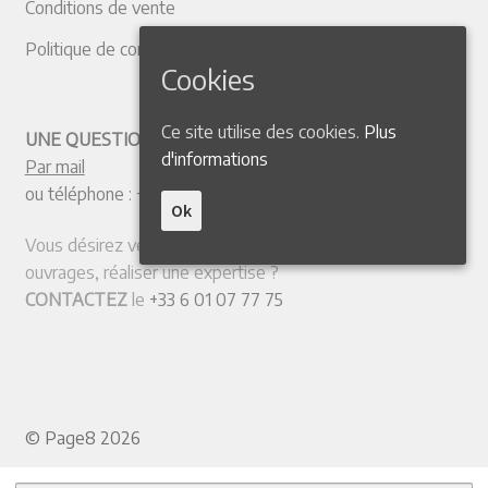
Conditions de vente
Politique de confidentialité
Cookies
Ce site utilise des cookies.
Plus
UNE QUESTION ? CONTACTEZ-NOUS
d'informations
Par mail
ou téléphone :
+33 4 50 38 77 20
Ok
Vous désirez vendre votre collection ou quelques
ouvrages, réaliser une expertise ?
CONTACTEZ
le
+33 6 01 07 77 75
© Page8 2026