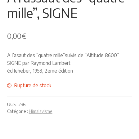
mille”, SIGNE
Himalayisme
Nature Pêche Chasse
0,00
€
Régionalisme
A l’asaut des “quatre mille”suivis de “Altitude 8600”
Peintures
SIGNE par Raymond Lambert
éd.Jeheber, 1953, 2eme édition
Les Pyrénées
Rupture de stock
VIEUX PAPIERS
UGS :
236
Carte postale
Catégorie :
Himalayisme
Gravure