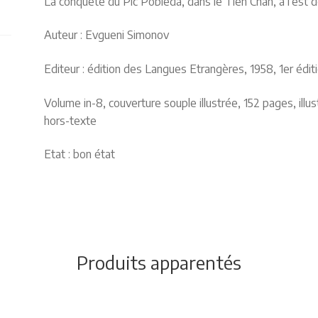
La conquête du Pic Pobieda, dans le Tien Chan, à l’est 
Auteur : Evgueni Simonov
Editeur : édition des Langues Etrangères, 1958, 1er édit
Volume in-8, couverture souple illustrée, 152 pages, illu
hors-texte
Etat : bon état
Produits apparentés