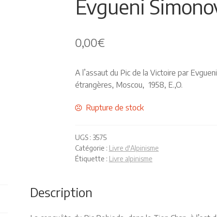
Evgueni Simonov,
0,00
€
A l’assaut du Pic de la Victoire par Evgue
étrangères, Moscou, 1958, E.,O.
Rupture de stock
UGS :
3575
Catégorie :
Livre d'Alpinisme
Étiquette :
Livre alpinisme
Description