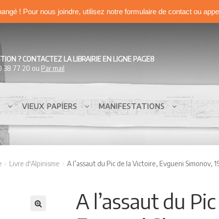
hangé ! Pour nous joindre, utilisez notre formulaire de contact ou app
TION ? CONTACTEZ LA LIBRAIRIE EN LIGNE PAGE8
0 38 77 20 ou
Par mail
S
VIEUX PAPIERS
MANIFESTATIONS
e
Livre d'Alpinisme
A l’assaut du Pic de la Victoire, Evgueni Simonov, 1
A l’assaut du Pic 
🔍