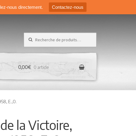
elez-nous directement.
Contactez-nous
Recherche pour :
0,00€
0 article
958, E.,O.
de la Victoire,