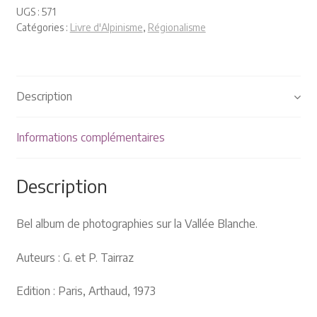
Plaquettes et publicités
UGS :
571
Catégories :
Livre d'Alpinisme
,
Régionalisme
MANIFESTATIONS
Nos prochaines manifestations
Description
Rendez-nous visite
Informations complémentaires
Description
Bel album de photographies sur la Vallée Blanche.
Auteurs : G. et P. Tairraz
Edition : Paris, Arthaud, 1973