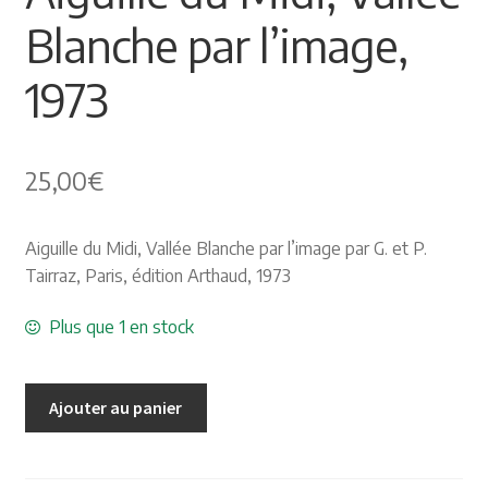
Blanche par l’image,
Himalayisme
1973
Nature Pêche Chasse
Régionalisme
25,00
€
Peintures
Aiguille du Midi, Vallée Blanche par l’image par G. et P.
Les Pyrénées
Tairraz, Paris, édition Arthaud, 1973
VIEUX PAPIERS
Plus que 1 en stock
Carte postale
Ajouter au panier
Gravure