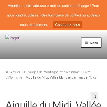
Attention : notre adresse e-mail de contact a changé ! Pour
nous joindre, utilisez notre formulaire de contact ou appelez-
nous directement.
Contactez-nous
Aller à la navigation
Aller au contenu
Menu
TOUS NOS LIVRES
Accueil
Ouvrages de montagne et d'alpinisme
Livre
NOS SÉLECTIONS
d'Alpinisme
Aiguille du Midi, Vallée Blanche par l’image, 1973
Livre d’Alpinisme
Aiguille du Midi, Vallée
Guides & topos
🔍