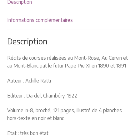
Plaquettes et publicités
Description
MANIFESTATIONS
Informations complémentaires
Nos prochaines manifestations
Description
Rendez-nous visite
Récits de courses réalisées au Mont-Rose, Au Cervin et
au Mont-Blanc pat le futur Pape Pie XI en 1890 et 1891
Auteur : Achille Ratti
Editeur : Dardel, Chambéry, 1922
Volume in-8, broché, 121 pages, illustré de 4 planches
hors-texte en noir et blanc
Etat : très bon état