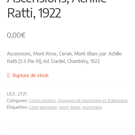
Ratti, 1922
Himalayisme
Nature Pêche Chasse
0,00
€
Régionalisme
Ascensions, Mont Rose, Cervin, Mont-Blanc par Achille
Peintures
Ratti (S.S Pie XI), éd. Dardel, Chambéry, 1922
Les Pyrénées
Rupture de stock
VIEUX PAPIERS
UGS :
2721
Catégories :
Livres anciens
,
Ouvrages de montagne et d'alpinisme
Carte postale
Étiquettes :
Livre alpinisme
,
mont-blanc
,
montagne
Gravure