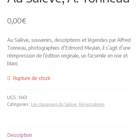
Himalayisme
0,00
€
Nature Pêche Chasse
Au Salève, souvenirs, descriptions et légendes par Alfred
Régionalisme
Tonneau, photographies d’Edmond Meylan, il s’agit d’une
réimpression de l’édition originale, un facsimile en noir et
Peintures
blanc
Les Pyrénées
Rupture de stock
VIEUX PAPIERS
UGS :
1461
Catégories :
Les classiques du Salève
,
Régionalisme
Carte postale
Gravure
Description