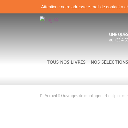
Attention : notre adresse e-mail de contact a c
Aller à la navigation
Aller au contenu
UNE QUES
au +33 4 5
TOUS NOS LIVRES
NOS SÉLECTION
Accueil
Ouvrages de montagne et d'alpinisme