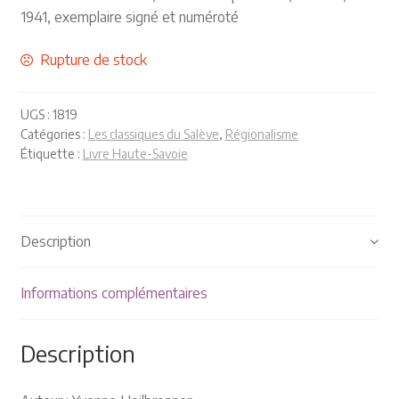
Plaquettes et publicités
1941, exemplaire signé et numéroté
MANIFESTATIONS
Rupture de stock
Nos prochaines manifestations
UGS :
1819
Catégories :
Les classiques du Salève
,
Régionalisme
Rendez-nous visite
Étiquette :
Livre Haute-Savoie
Description
Informations complémentaires
Description