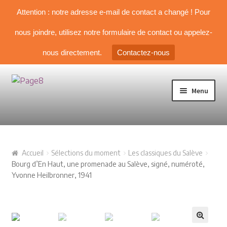
Attention : notre adresse e-mail de contact a changé ! Pour
nous joindre, utilisez notre formulaire de contact ou appelez-
nous directement.
Contactez-nous
Aller à la navigation
Aller au contenu
Menu
TOUS NOS LIVRES
Accueil
Sélections du moment
Les classiques du Salève
NOS SÉLECTIONS
Bourg d’En Haut, une promenade au Salève, signé, numéroté,
Yvonne Heilbronner, 1941
Livre d’Alpinisme
Guides & topos