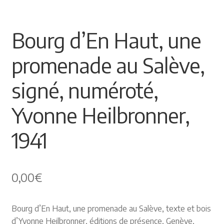
🔍
Himalayisme
Bourg d’En Haut, une
Nature Pêche Chasse
promenade au Salève,
Régionalisme
signé, numéroté,
Peintures
Yvonne Heilbronner,
Les Pyrénées
1941
VIEUX PAPIERS
Carte postale
0,00
€
Gravure
Bourg d’En Haut, une promenade au Salève, texte et bois
d’Yvonne Heilbronner, éditions de présence, Genève,