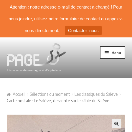
Attention : notre adresse e-mail de contact a changé ! Pour
nous joindre, utilisez notre formulaire de contact ou appelez-
nous directement.
Contactez-nous
Aller à la navigation
Aller au contenu
Menu
TOUS NOS LIVRES
Accueil
Sélections du moment
Les classiques du Salève
NOS SÉLECTIONS
Carte postale : Le Salève, descente sur le câble du Salève
Livre d’Alpinisme
Guides & topos
🔍