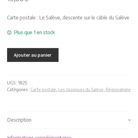
Plaquettes et publicités
Carte postale : Le Salève, descente sur le câble du Salève
MANIFESTATIONS
Plus que 1 en stock
Nos prochaines manifestations
Ajouter au panier
Rendez-nous visite
UGS :
1825
Catégories :
Carte postale
,
Les classiques du Salève
,
Régionalisme
Description
Informations complémentaires