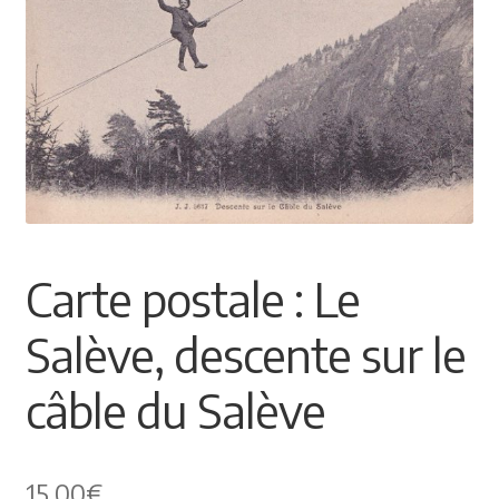
Himalayisme
Nature Pêche Chasse
Régionalisme
Peintures
Carte postale : Le
Les Pyrénées
Salève, descente sur le
VIEUX PAPIERS
câble du Salève
Carte postale
Gravure
15,00
€