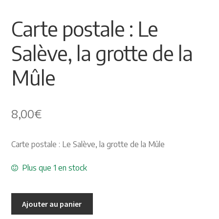
Himalayisme
Carte postale : Le
Nature Pêche Chasse
Salève, la grotte de la
Régionalisme
Mûle
Peintures
8,00
€
Les Pyrénées
Carte postale : Le Salève, la grotte de la Mûle
VIEUX PAPIERS
Plus que 1 en stock
Carte postale
Gravure
Ajouter au panier