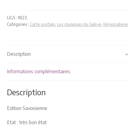
Plaquettes et publicités
MANIFESTATIONS
UGS :
1823
Catégories :
Carte postale
,
Les classiques du Salève
,
Régionalisme
Nos prochaines manifestations
Rendez-nous visite
Description
Informations complémentaires
Description
Edition Savoisienne
Etat : très bon état