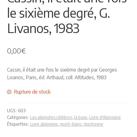
le sixième degré, G.
Himalayisme
Livanos, 1983
Nature Pêche Chasse
Régionalisme
0,00
€
Peintures
Cassin, il était une fois le sixième degré par Georges
Les Pyrénées
Livanos, Paris, éd. Arthaud, coll. Altitudes, 1983
VIEUX PAPIERS
Rupture de stock
Carte postale
UGS :
603
Catégories :
Les alpinistes célèbres, la base
,
Livre d'Alpinisme
Gravure
Étiquettes :
Livre alpinisme
,
mont-blanc
,
montagne