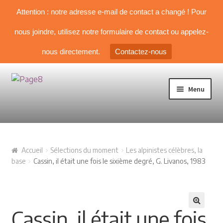
Attention : notre adresse e-mail de contact a changé ! Pour
nous joindre, utilisez notre formulaire de contact ou appelez-
nous directement.
Contactez-nous
Aller à la navigation
Aller au contenu
Menu
TOUS NOS LIVRES
Accueil
Sélections du moment
Les alpinistes célèbres, la
NOS SÉLECTIONS
base
Cassin, il était une fois le sixième degré, G. Livanos, 1983
Livre d’Alpinisme
Cassin, il était une fois
Guides & topos
🔍