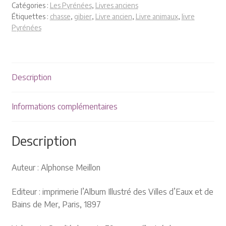
Plaquettes et publicités
Catégories :
Les Pyrénées
,
Livres anciens
Étiquettes :
chasse
,
gibier
,
Livre ancien
,
Livre animaux
,
livre
Pyrénées
MANIFESTATIONS
Nos prochaines manifestations
Description
Rendez-nous visite
Informations complémentaires
Description
Auteur : Alphonse Meillon
Editeur : imprimerie l’Album Illustré des Villes d’Eaux et de
Bains de Mer, Paris, 1897