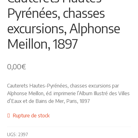
Pyrénées, chasses
Himalayisme
excursions, Alphonse
Nature Pêche Chasse
Meillon, 1897
Régionalisme
Peintures
0,00
€
Les Pyrénées
Cauterets Hautes-Pyrénées, chasses excursions par
VIEUX PAPIERS
Alphonse Meillon, éd. imprimerie l’Album Illustré des Villes
d’Eaux et de Bains de Mer, Paris, 1897
Carte postale
Rupture de stock
Gravure
UGS :
2397