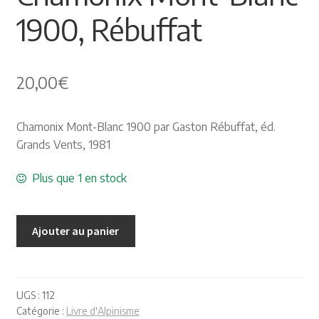
1900, Rébuffat
Himalayisme
Nature Pêche Chasse
20,00
€
Régionalisme
Chamonix Mont-Blanc 1900 par Gaston Rébuffat, éd.
Peintures
Grands Vents, 1981
Les Pyrénées
Plus que 1 en stock
VIEUX PAPIERS
Ajouter au panier
Carte postale
Gravure
UGS :
112
Catégorie :
Livre d'Alpinisme