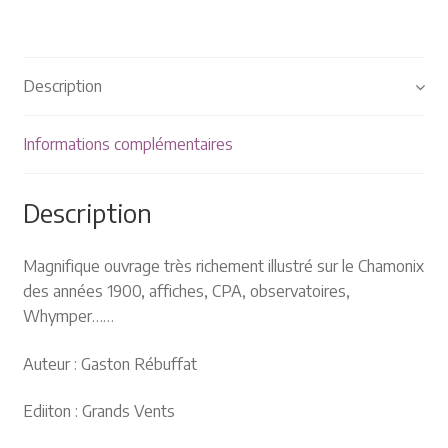
Plaquettes et publicités
MANIFESTATIONS
Description
Nos prochaines manifestations
Informations complémentaires
Rendez-nous visite
Description
Magnifique ouvrage très richement illustré sur le Chamonix
des années 1900, affiches, CPA, observatoires,
Whymper……
Auteur : Gaston Rébuffat
Ediiton : Grands Vents