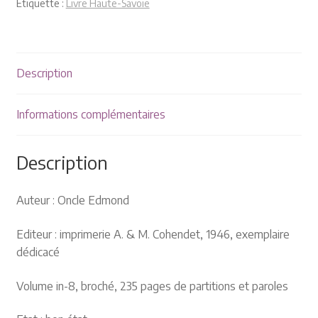
Plaquettes et publicités
Étiquette :
Livre Haute-Savoie
MANIFESTATIONS
Description
Nos prochaines manifestations
Informations complémentaires
Rendez-nous visite
Description
Auteur : Oncle Edmond
Editeur : imprimerie A. & M. Cohendet, 1946, exemplaire
dédicacé
Volume in-8, broché, 235 pages de partitions et paroles