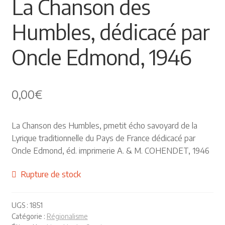
La Chanson des
Himalayisme
Humbles, dédicacé par
Nature Pêche Chasse
Oncle Edmond, 1946
Régionalisme
0,00
€
Peintures
Les Pyrénées
La Chanson des Humbles, pmetit écho savoyard de la
Lyrique traditionnelle du Pays de France dédicacé par
VIEUX PAPIERS
Oncle Edmond, éd. imprimerie A. & M. COHENDET, 1946
Carte postale
Rupture de stock
Gravure
UGS :
1851
Catégorie :
Régionalisme