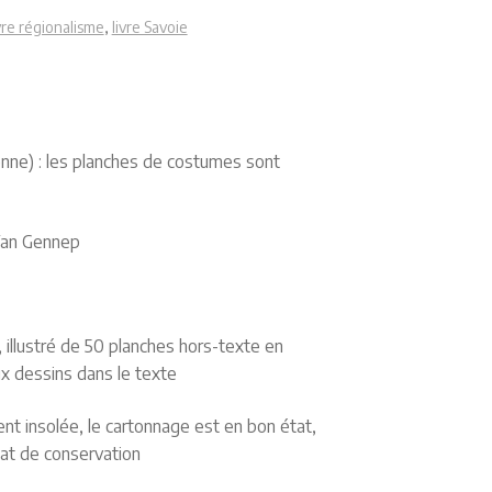
vre régionalisme
,
livre Savoie
enne) : les planches de costumes sont
 Van Gennep
, illustré de 50 planches hors-texte en
ux dessins dans le texte
nt insolée, le cartonnage est en bon état,
at de conservation