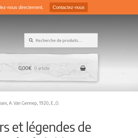
elez-nous directement.
Contactez-nous
Recherche pour :
0,00€
0 article
ani, A. Van Gennep, 1920, E.,O.
s et légendes de