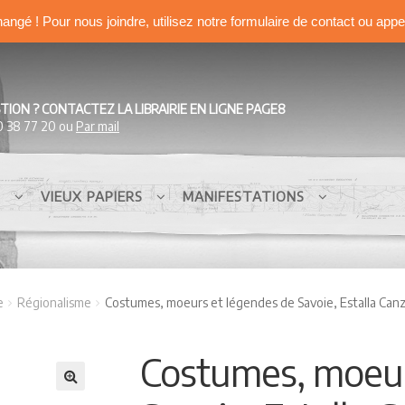
hangé ! Pour nous joindre, utilisez notre formulaire de contact ou app
TION ? CONTACTEZ LA LIBRAIRIE EN LIGNE PAGE8
0 38 77 20 ou
Par mail
S
VIEUX PAPIERS
MANIFESTATIONS
e
Régionalisme
Costumes, moeurs et légendes de Savoie, Estalla Canzi
Costumes, moeur
🔍