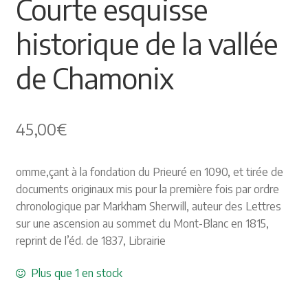
Courte esquisse
🔍
Himalayisme
historique de la vallée
Nature Pêche Chasse
de Chamonix
Régionalisme
45,00
€
Peintures
Les Pyrénées
omme,çant à la fondation du Prieuré en 1090, et tirée de
documents originaux mis pour la première fois par ordre
VIEUX PAPIERS
chronologique par Markham Sherwill, auteur des Lettres
sur une ascension au sommet du Mont-Blanc en 1815,
Carte postale
reprint de l’éd. de 1837, Librairie
Plus que 1 en stock
Gravure