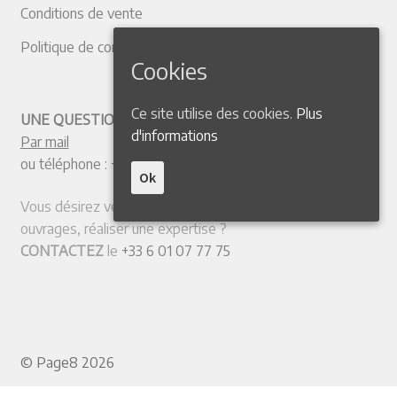
Conditions de vente
Politique de confidentialité
Cookies
Ce site utilise des cookies.
Plus
UNE QUESTION ? CONTACTEZ-NOUS
d'informations
Par mail
ou téléphone :
+33 4 50 38 77 20
Ok
Vous désirez vendre votre collection ou quelques
ouvrages, réaliser une expertise ?
CONTACTEZ
le
+33 6 01 07 77 75
© Page8 2026