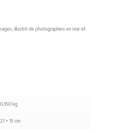
pages, illustré de photographies en noir et
0.350 kg
21 × 15 cm