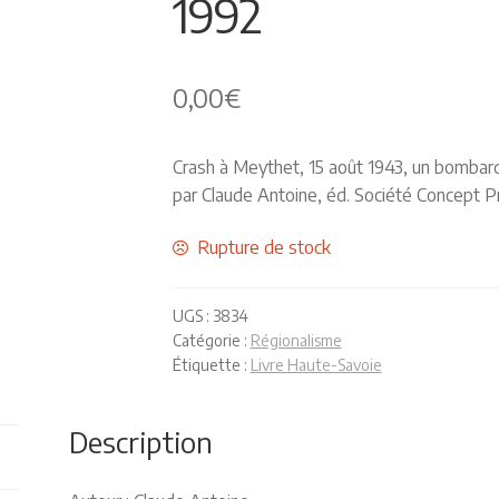
1992
0,00
€
Crash à Meythet, 15 août 1943, un bombard
par Claude Antoine, éd. Société Concept Pr
Rupture de stock
UGS :
3834
Catégorie :
Régionalisme
Étiquette :
Livre Haute-Savoie
Description