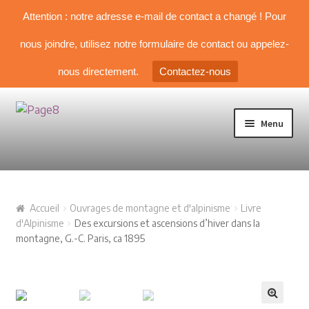
Attention : notre adresse e-mail de contact a changé ! Pour
nous joindre, utilisez notre formulaire de contact ou appelez-
nous directement.
Contactez-nous
Aller à la navigation
Aller au contenu
Menu
TOUS NOS LIVRES
Accueil
Ouvrages de montagne et d'alpinisme
Livre
NOS SÉLECTIONS
d'Alpinisme
Des excursions et ascensions d’hiver dans la
montagne, G.-C. Paris, ca 1895
Livre d’Alpinisme
Guides & topos