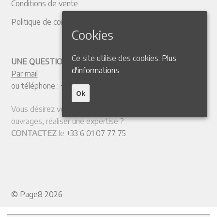
Conditions de vente
Politique de confidentialité
Cookies
Ce site utilise des cookies.
Plus
UNE QUESTION ? CONTACTEZ-NOUS
d'informations
Par mail
ou téléphone :
+33 4 50 38 77 20
Ok
Vous désirez vendre votre collection ou quelques
ouvrages, réaliser une expertise ?
CONTACTEZ
le
+33 6 01 07 77 75
© Page8 2026