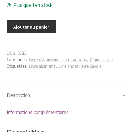
Plaquettes et publicités
Plus que 1 en stock
MANIFESTATIONS
Ajouter au panier
Nos prochaines manifestations
Rendez-nous visite
UGS :
3583
Catégories :
Livre d'Alpinisme
,
Livres anciens
,
Régionalisme
Étiquettes :
Livre alpinisme
,
Livre ancien
,
livre Savoie
Description
Informations complémentaires