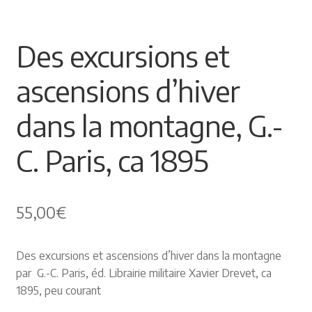
🔍
Himalayisme
Des excursions et
Nature Pêche Chasse
ascensions d’hiver
Régionalisme
dans la montagne, G.-
Peintures
C. Paris, ca 1895
Les Pyrénées
VIEUX PAPIERS
55,00
€
Carte postale
Des excursions et ascensions d’hiver dans la montagne
par G.-C. Paris, éd. Librairie militaire Xavier Drevet, ca
Gravure
1895, peu courant