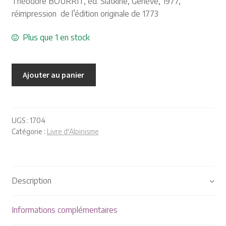
Théodore BOURRIT, éd. Slatkine, Genève, 1977,
Plaquettes et publicités
réimpression de l’édition originale de 1773
MANIFESTATIONS
Plus que 1 en stock
Nos prochaines manifestations
Ajouter au panier
Rendez-nous visite
UGS :
1704
Catégorie :
Livre d'Alpinisme
Description
Informations complémentaires