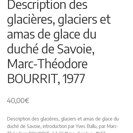
Description des
🔍
Himalayisme
glacières, glaciers et
Nature Pêche Chasse
amas de glace du
Régionalisme
duché de Savoie,
Peintures
Marc-Théodore
Les Pyrénées
BOURRIT, 1977
VIEUX PAPIERS
40,00
€
Carte postale
Description des glacières, glaciers et amas de glace du
Gravure
duché de Savoie, introduction par Yves Ballu, par Marc-