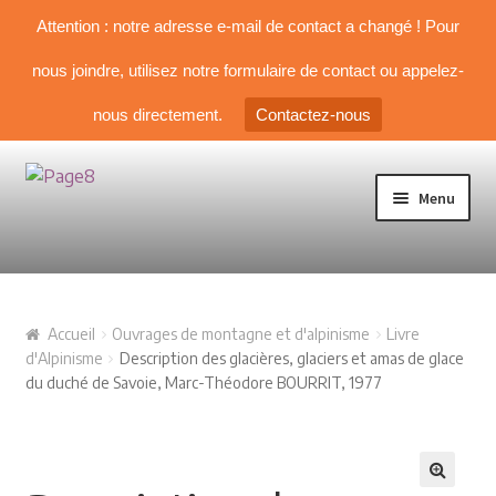
Attention : notre adresse e-mail de contact a changé ! Pour
nous joindre, utilisez notre formulaire de contact ou appelez-
nous directement.
Contactez-nous
Aller à la navigation
Aller au contenu
Menu
TOUS NOS LIVRES
Accueil
Ouvrages de montagne et d'alpinisme
Livre
NOS SÉLECTIONS
d'Alpinisme
Description des glacières, glaciers et amas de glace
du duché de Savoie, Marc-Théodore BOURRIT, 1977
Livre d’Alpinisme
Guides & topos