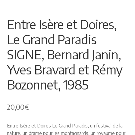
🔍
Himalayisme
Entre Isère et Doires,
Nature Pêche Chasse
Le Grand Paradis
Régionalisme
SIGNE, Bernard Janin,
Peintures
Yves Bravard et Rémy
Les Pyrénées
Bozonnet, 1985
VIEUX PAPIERS
Carte postale
20,00
€
Gravure
Entre Isère et Doires Le Grand Paradis, un festival de la
nature, un drame pour les montagnards, un royaume pour