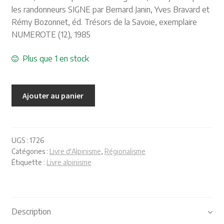
Plaquettes et publicités
les randonneurs SIGNE par Bernard Janin, Yves Bravard et
Rémy Bozonnet, éd. Trésors de la Savoie, exemplaire
MANIFESTATIONS
NUMEROTE (12), 1985
Nos prochaines manifestations
Plus que 1 en stock
Rendez-nous visite
Ajouter au panier
UGS :
1726
Catégories :
Livre d'Alpinisme
,
Régionalisme
Étiquette :
Livre alpinisme
Description