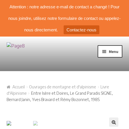
Attention : notre adresse e-mail de contact a changé ! Pour
nous joindre, utilisez notre formulaire de contact ou appelez-
nous directement.
Contactez-nous
Aller à la navigation
Aller au contenu
Menu
TOUS NOS LIVRES
Accueil
Ouvrages de montagne et d'alpinisme
Livre
NOS SÉLECTIONS
d'Alpinisme
Entre Isère et Doires, Le Grand Paradis SIGNE,
Bernard Janin, Yves Bravard et Rémy Bozonnet, 1985
Livre d’Alpinisme
Guides & topos