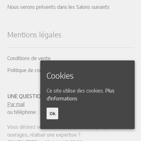
Nous serons présents dans les Salons suivants
Mentions légales
Conditions de vente
Politique de confidentialité
Cookies
Ce site utilise des cookies.
Plus
UNE QUESTION ? CONTACTEZ-NOUS
d'informations
Par mail
ou téléphone :
+33 4 50 38 77 20
Ok
Vous désirez vendre votre collection ou quelques
ouvrages, réaliser une expertise ?