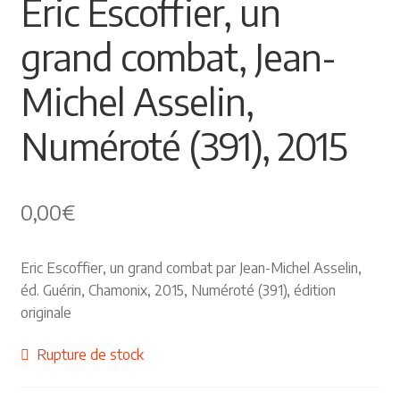
Eric Escoffier, un
Himalayisme
grand combat, Jean-
Nature Pêche Chasse
Michel Asselin,
Régionalisme
Numéroté (391), 2015
Peintures
0,00
€
Les Pyrénées
VIEUX PAPIERS
Eric Escoffier, un grand combat par Jean-Michel Asselin,
éd. Guérin, Chamonix, 2015, Numéroté (391), édition
Carte postale
originale
Rupture de stock
Gravure