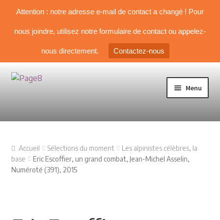
Attention : notre adresse e-mail de contact a changé ! Pour
nous joindre, utilisez notre formulaire de contact ou appelez-
nous directement.
Contactez-nous
Aller à la navigation
Aller au contenu
Menu
TOUS NOS LIVRES
Accueil
Sélections du moment
Les alpinistes célèbres, la
NOS SÉLECTIONS
base
Eric Escoffier, un grand combat, Jean-Michel Asselin,
Numéroté (391), 2015
Livre d’Alpinisme
Guides & topos