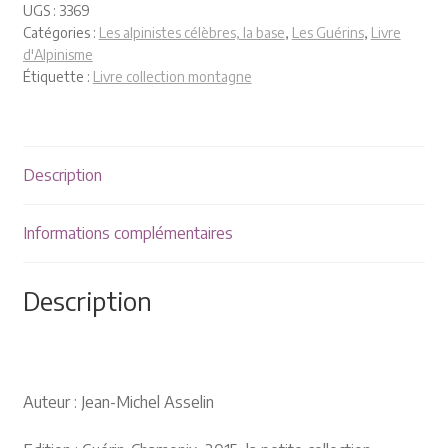
Plaquettes et publicités
UGS :
3369
Catégories :
Les alpinistes célèbres, la base
,
Les Guérins
,
Livre
d'Alpinisme
MANIFESTATIONS
Étiquette :
Livre collection montagne
Nos prochaines manifestations
Rendez-nous visite
Description
Informations complémentaires
Description
Auteur : Jean-Michel Asselin