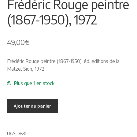
Frédéric Rouge peintre
Himalayisme
(1867-1950), 1972
Nature Pêche Chasse
49,00
€
Régionalisme
Peintures
Frédéric Rouge peintre (1867-1950), éd. éditions de la
Matze, Sion, 1972
Les Pyrénées
Plus que 1 en stock
VIEUX PAPIERS
Ajouter au panier
Carte postale
Gravure
UGS :
3631