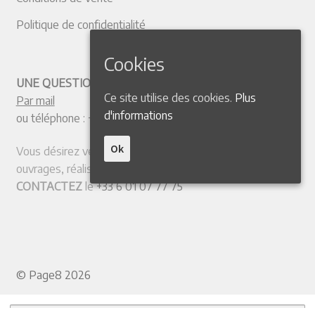
Politique de confidentialité
Cookies
UNE QUESTION ? CONTACTEZ-NOUS
Ce site utilise des cookies.
Plus
Par mail
d'informations
ou téléphone :
+33 4 50 38 77 20
Ok
Vous désirez vendre votre collection ou quelques
ouvrages, réaliser une expertise ?
CONTACTEZ
le
+33 6 01 07 77 75
© Page8 2026
Recherche pour :