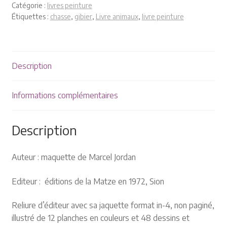
Plaquettes et publicités
Catégorie :
livres peinture
Étiquettes :
chasse
,
gibier
,
Livre animaux
,
livre peinture
MANIFESTATIONS
Nos prochaines manifestations
Description
Rendez-nous visite
Informations complémentaires
Description
Auteur : maquette de Marcel Jordan
Editeur : éditions de la Matze en 1972, Sion
Reliure d’éditeur avec sa jaquette format in-4, non paginé,
illustré de 12 planches en couleurs et 48 dessins et