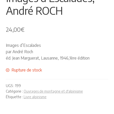
André ROCH
Himalayisme
Nature Pêche Chasse
24,00
€
Régionalisme
Images d’Escalades
Peintures
par André Roch
éd. Jean Marguerat, Lausanne, 1946,1ère édition
Les Pyrénées
Rupture de stock
VIEUX PAPIERS
UGS :
199
Carte postale
Catégorie :
Ouvrages de montagne et d'alpinisme
Étiquette :
Livre alpinisme
Gravure