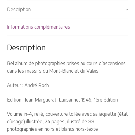
Plaquettes et publicités
Description
MANIFESTATIONS
Informations complémentaires
Nos prochaines manifestations
Description
Rendez-nous visite
Bel album de photographies prises au cours d’ascensions
dans les massifs du Mont-Blanc et du Valais
Auteur : André Roch
Edition : Jean Marguerat, Lausanne, 1946, 1ère édition
Volume in-4, relié, couverture toilée avec sa jaquette (état
d’usage) illustrée, 24 pages, illustré de 88
photographies en noirs et blancs hors-texte