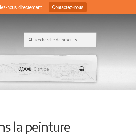
elez-nous directement.
Contactez-nous
Recherche pour :
0,00€
0 article
s la peinture