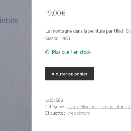
🔍
19,00
€
La montagne dans la peinture par Ulrich Chr
Suisse, 1963
Plus que 1 en stock
Ajouter au panier
UGS :
588
Catégories :
Livre d'Alpinisme
,
livres peinture
,
R
Étiquette :
livre peinture