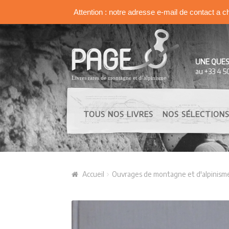
Attention : notre adresse e-mail de contact a c
Aller à la navigation
Aller au contenu
UNE QUES
au +33 4 5
TOUS NOS LIVRES
NOS SÉLECTION
Accueil
Ouvrages de montagne et d'alpinism