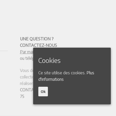
UNE QUESTION ?
CONTACTEZ-NOUS
Par mail
ou téléphone :
+33 4 50 38 77 20
Cookies
Vous désirez vendre votre
Ce site utilise des cookies.
Plus
collection ou quelques ouvrages,
d'informations
réaliser une expertise ?
CONTACTEZ
le
+33 6 01 07 77
Ok
75