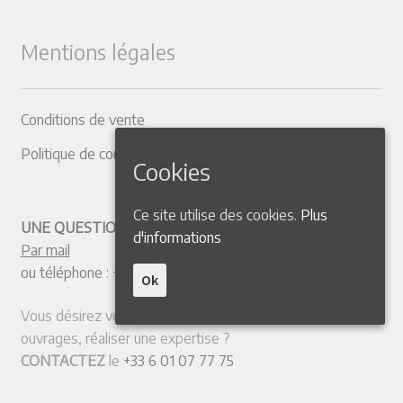
Mentions légales
Conditions de vente
Politique de confidentialité
Cookies
Ce site utilise des cookies.
Plus
UNE QUESTION ? CONTACTEZ-NOUS
d'informations
Par mail
ou téléphone :
+33 4 50 38 77 20
Ok
Vous désirez vendre votre collection ou quelques
ouvrages, réaliser une expertise ?
CONTACTEZ
le
+33 6 01 07 77 75