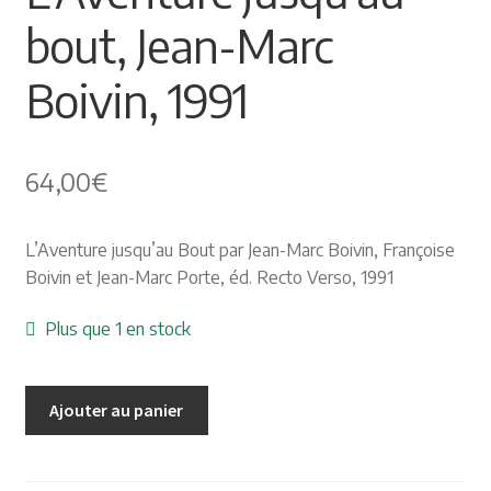
bout, Jean-Marc
Himalayisme
Boivin, 1991
Nature Pêche Chasse
Régionalisme
64,00
€
Peintures
L’Aventure jusqu’au Bout par Jean-Marc Boivin, Françoise
Les Pyrénées
Boivin et Jean-Marc Porte, éd. Recto Verso, 1991
VIEUX PAPIERS
Plus que 1 en stock
Carte postale
Ajouter au panier
Gravure