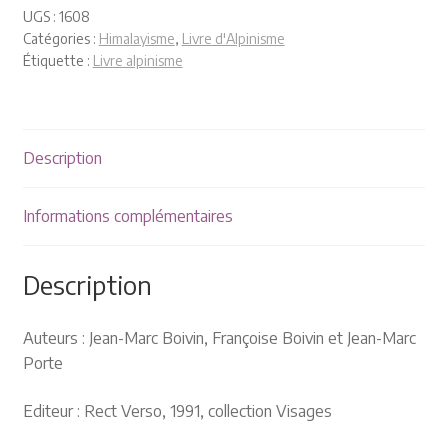
Plaquettes et publicités
UGS :
1608
Catégories :
Himalayisme
,
Livre d'Alpinisme
MANIFESTATIONS
Étiquette :
Livre alpinisme
Nos prochaines manifestations
Description
Rendez-nous visite
Informations complémentaires
Description
Auteurs : Jean-Marc Boivin, Françoise Boivin et Jean-Marc
Porte
Editeur : Rect Verso, 1991, collection Visages