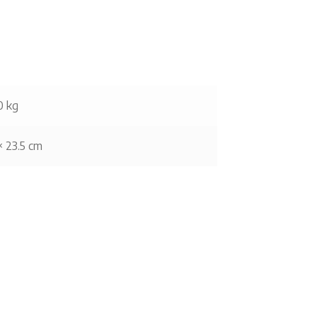
0 kg
× 23.5 cm