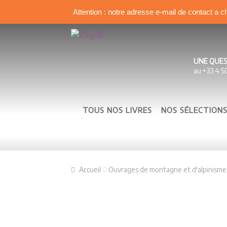
Attention : notre adresse e-mail de contact a c
Aller à la navigation
Aller au contenu
UNE QUES
au +33 4 5
TOUS NOS LIVRES
NOS SÉLECTION
Accueil
Ouvrages de montagne et d'alpinisme