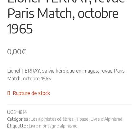
Paris Match, octobre
Himalayisme
1965
Nature Pêche Chasse
Régionalisme
0,00
€
Peintures
Lionel TERRAY, sa vie héroïque en images, revue Paris
Les Pyrénées
Match, octobre 1965
VIEUX PAPIERS
Rupture de stock
Carte postale
UGS :
1814
Catégories :
Les alpinistes célèbres, la base
,
Livre d'Alpinisme
Gravure
Étiquette :
Livre montagne alpinisme