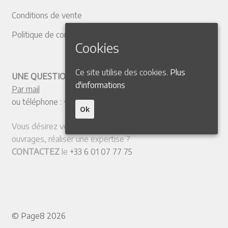
Conditions de vente
Politique de confidentialité
Cookies
Ce site utilise des cookies.
Plus
UNE QUESTION ? CONTACTEZ-NOUS
d'informations
Par mail
ou téléphone :
+33 4 50 38 77 20
Ok
Vous désirez vendre votre collection ou quelques
ouvrages, réaliser une expertise ?
CONTACTEZ
le
+33 6 01 07 77 75
© Page8 2026