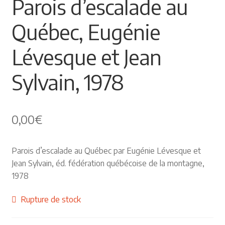
Parois d’escalade au
Himalayisme
Québec, Eugénie
Nature Pêche Chasse
Lévesque et Jean
Régionalisme
Sylvain, 1978
Peintures
0,00
€
Les Pyrénées
VIEUX PAPIERS
Parois d’escalade au Québec par Eugénie Lévesque et
Jean Sylvain, éd. fédération québécoise de la montagne,
Carte postale
1978
Rupture de stock
Gravure