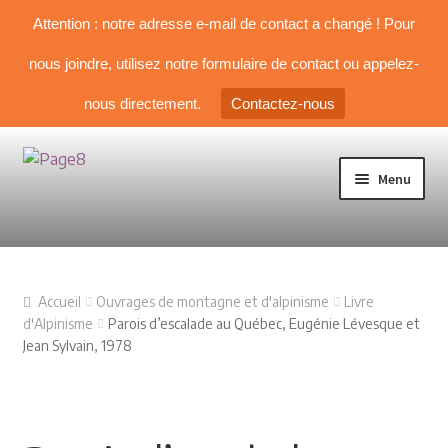
Attention : notre adresse e-mail de contact a changé ! Pour
nous joindre, utilisez notre formulaire de contact ou appelez-
nous directement.
Contactez-nous
Aller à la navigation
Aller au contenu
Menu
TOUS NOS LIVRES
Accueil
Ouvrages de montagne et d'alpinisme
Livre
NOS SÉLECTIONS
d'Alpinisme
Parois d’escalade au Québec, Eugénie Lévesque et
Jean Sylvain, 1978
Livre d’Alpinisme
Guides & topos