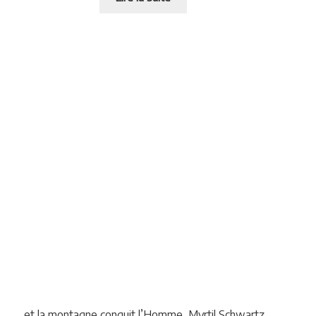
…et la montagne conquit l’Homme, Myrtil Schwartz