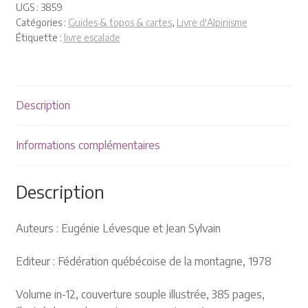
Plaquettes et publicités
UGS :
3859
Catégories :
Guides & topos & cartes
,
Livre d'Alpinisme
Étiquette :
livre escalade
MANIFESTATIONS
Nos prochaines manifestations
Description
Rendez-nous visite
Informations complémentaires
Description
Auteurs : Eugénie Lévesque et Jean Sylvain
Editeur : Fédération québécoise de la montagne, 1978
Volume in-12, couverture souple illustrée, 385 pages,