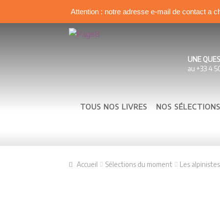
Attention : notre adresse e-mail de contact a c
Aller à la navigation
Aller au contenu
UNE QUES
au +33 4 5
TOUS NOS LIVRES
NOS SÉLECTION
Accueil
Sélections du moment
Les alpinistes