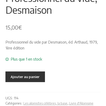
Desmaison
Himalayisme
Nature Pêche Chasse
15,00
€
Régionalisme
Professionnel du vide par Desmaison, éd. Arthaud, 1979,
Peintures
1ère édition
Les Pyrénées
Plus que 1 en stock
VIEUX PAPIERS
Ajouter au panier
Carte postale
Gravure
UGS :
114
Catégories :
Les alpinistes célèbres, la base
,
Livre d'Alpinisme