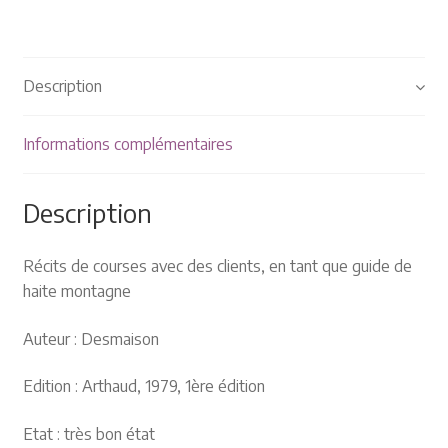
Plaquettes et publicités
MANIFESTATIONS
Description
Nos prochaines manifestations
Informations complémentaires
Rendez-nous visite
Description
Récits de courses avec des clients, en tant que guide de
haite montagne
Auteur : Desmaison
Edition : Arthaud, 1979, 1ère édition
Etat : très bon état