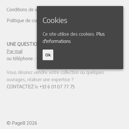
Conditions de vente
Cookies
Politique de confidentialité
Ce site utilise des cookies.
Plus
d'informations
UNE QUESTION ? CONTACTEZ-NOUS
Par mail
Ok
ou téléphone :
+33 4 50 38 77 20
Vous désirez vendre votre collection ou quelques
ouvrages, réaliser une expertise ?
CONTACTEZ
le
+33 6 01 07 77 75
© Page8 2026