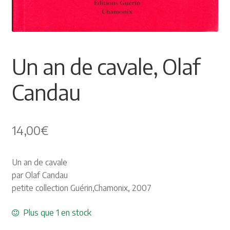
Plaquettes et publicités
MANIFESTATIONS
Un an de cavale, Olaf
Nos prochaines manifestations
Candau
Rendez-nous visite
14,00
€
Un an de cavale
par Olaf Candau
petite collection Guérin,Chamonix, 2007
Plus que 1 en stock