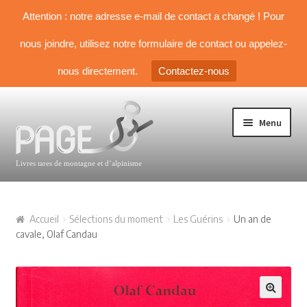
Attention : notre adresse e-mail de contact a changé ! Pour
nous joindre, utilisez notre formulaire de contact ou appelez-
nous directement.
Contactez-nous
Aller à la navigation
Aller au contenu
Menu
TOUS NOS LIVRES
Accueil
Sélections du moment
Les Guérins
Un an de
NOS SÉLECTIONS
cavale, Olaf Candau
Livre d’Alpinisme
Guides & topos
🔍