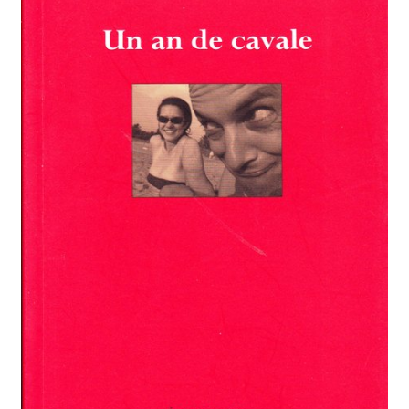
Himalayisme
Nature Pêche Chasse
Régionalisme
Peintures
Les Pyrénées
VIEUX PAPIERS
Carte postale
Gravure