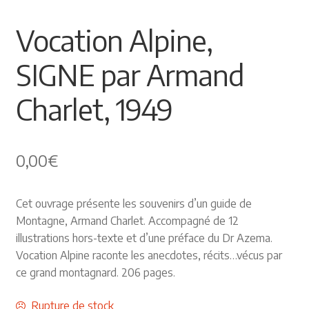
Himalayisme
Vocation Alpine,
Nature Pêche Chasse
SIGNE par Armand
Régionalisme
Charlet, 1949
Peintures
0,00
€
Les Pyrénées
Cet ouvrage présente les souvenirs d’un guide de
VIEUX PAPIERS
Montagne, Armand Charlet. Accompagné de 12
illustrations hors-texte et d’une préface du Dr Azema.
Carte postale
Vocation Alpine raconte les anecdotes, récits…vécus par
ce grand montagnard. 206 pages.
Gravure
Rupture de stock