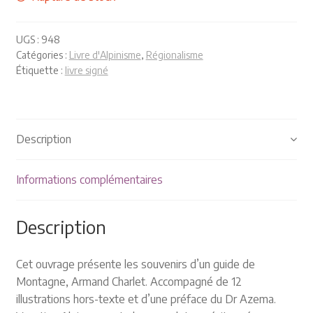
Plaquettes et publicités
UGS :
948
MANIFESTATIONS
Catégories :
Livre d'Alpinisme
,
Régionalisme
Étiquette :
livre signé
Nos prochaines manifestations
Rendez-nous visite
Description
Informations complémentaires
Description
Cet ouvrage présente les souvenirs d’un guide de
Montagne, Armand Charlet. Accompagné de 12
illustrations hors-texte et d’une préface du Dr Azema.