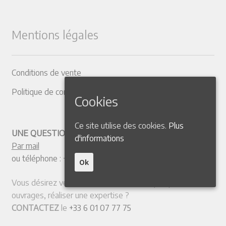
Mentions légales
Conditions de vente
Politique de confidentialité
Cookies
Ce site utilise des cookies.
Plus
UNE QUESTION ? CONTACTEZ-NOUS
d'informations
Par mail
ou téléphone :
+33 4 50 38 77 20
Ok
Vous désirez vendre votre collection ou quelques
ouvrages, réaliser une expertise ?
CONTACTEZ
le
+33 6 01 07 77 75