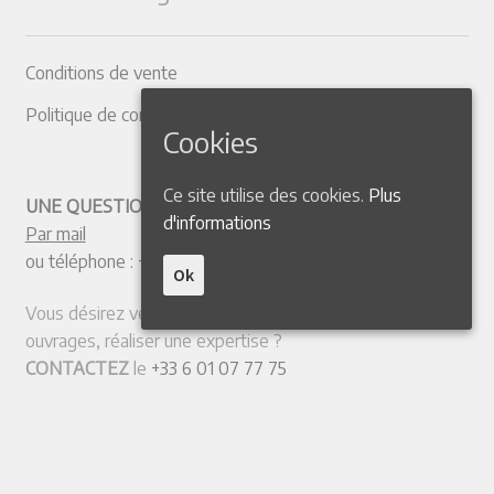
Conditions de vente
Politique de confidentialité
Cookies
Ce site utilise des cookies.
Plus
UNE QUESTION ? CONTACTEZ-NOUS
d'informations
Par mail
ou téléphone :
+33 4 50 38 77 20
Ok
Vous désirez vendre votre collection ou quelques
ouvrages, réaliser une expertise ?
CONTACTEZ
le
+33 6 01 07 77 75