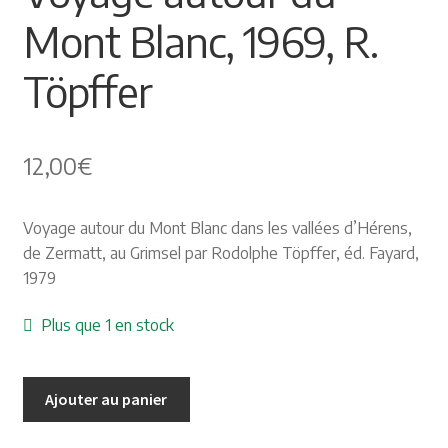
Mont Blanc, 1969, R.
Himalayisme
Töpffer
Nature Pêche Chasse
Régionalisme
12,00
€
Peintures
Voyage autour du Mont Blanc dans les vallées d’Hérens,
Les Pyrénées
de Zermatt, au Grimsel par Rodolphe Töpffer, éd. Fayard,
1979
VIEUX PAPIERS
Plus que 1 en stock
Carte postale
Ajouter au panier
Gravure