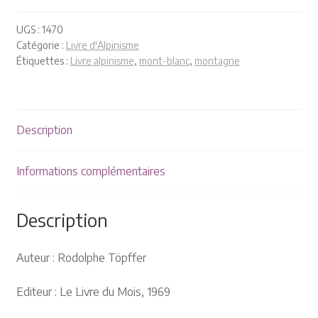
Plaquettes et publicités
UGS :
1470
MANIFESTATIONS
Catégorie :
Livre d'Alpinisme
Étiquettes :
Livre alpinisme
,
mont-blanc
,
montagne
Nos prochaines manifestations
Rendez-nous visite
Description
Informations complémentaires
Description
Auteur : Rodolphe Töpffer
Editeur : Le Livre du Mois, 1969