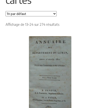
Himalayisme
Nature Pêche Chasse
Affichage de 13–24 sur 274 résultats
Régionalisme
Peintures
Les Pyrénées
VIEUX PAPIERS
Carte postale
Gravure