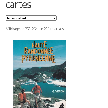
cartes
Himalayisme
Nature Pêche Chasse
Affichage de 253–264 sur 274 résultats
Régionalisme
Peintures
Les Pyrénées
VIEUX PAPIERS
Carte postale
Gravure