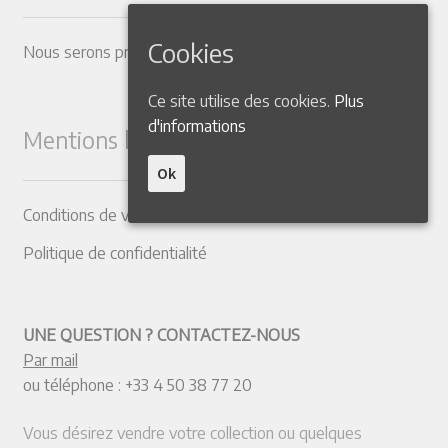
Cookies
Nous serons présents dans les Salons suivants
Ce site utilise des cookies.
Plus
d'informations
Mentions légales
Ok
Conditions de vente
Politique de confidentialité
UNE QUESTION ? CONTACTEZ-NOUS
Par mail
ou téléphone :
+33 4 50 38 77 20
Vous désirez vendre votre collection ou quelques